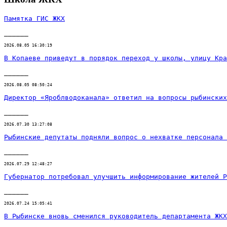
Памятка ГИС ЖКХ
______
2026.08.05 16:30:19
В Копаеве приведут в порядок переход у школы, улицу Кра
______
2026.08.05 08:50:24
Директор «Яроблводоканала» ответил на вопросы рыбинских
______
2026.07.30 13:27:08
Рыбинские депутаты подняли вопрос о нехватке персонала 
______
2026.07.29 12:48:27
Губернатор потребовал улучшить информирование жителей Р
______
2026.07.24 15:05:41
В Рыбинске вновь сменился руководитель департамента ЖК