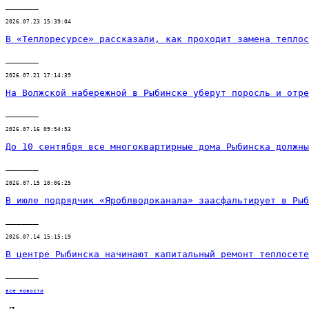
______
2026.07.23 15:39:04
В «Теплоресурсе» рассказали, как проходит замена теплос
______
2026.07.21 17:14:39
На Волжской набережной в Рыбинске уберут поросль и отре
______
2026.07.16 09:54:53
До 10 сентября все многоквартирные дома Рыбинска должны
______
2026.07.15 10:06:25
В июле подрядчик «Яроблводоканала» заасфальтирует в Рыб
______
2026.07.14 15:15:19
В центре Рыбинска начинают капитальный ремонт теплосете
______
все новости