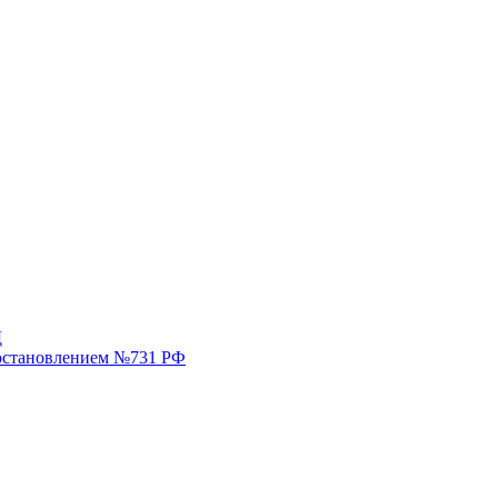
Д
постановлением №731 РФ